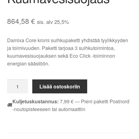
864,58
€
sis. alv 25,5%
Damixa Core kromi suihkupaketti yhdistää tyylikkyyden
ja toimivuuden. Paketti tarjoaa 3 suihkutoimintoa,
kuumavesisuojauksen sekä Eco Click -toiminnon
energian säästöön.
Damixa
Lisää ostoskoriin
Core
Kromi
Kuljetuskustannus:
7,99
€
— Pieni paketti Postnord
🚚
sadesuihkupaketti,
-noutopisteeseen tai automaattiin
3
Suihkutoimintoa,
Energiatodistus
A,