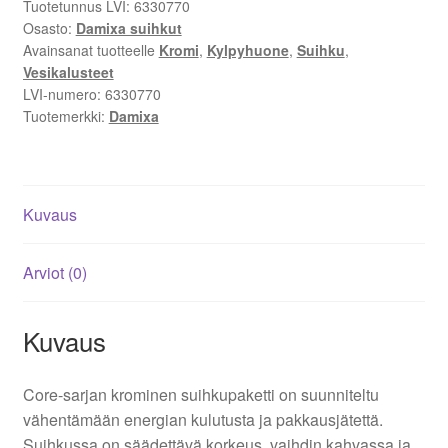
Tuotetunnus LVI:
6330770
Kuumavesisuojaus
Osasto:
Damixa suihkut
määrä
Avainsanat tuotteelle
Kromi
,
Kylpyhuone
,
Suihku
,
Vesikalusteet
LVI-numero:
6330770
Tuotemerkki:
Damixa
Kuvaus
Arviot (0)
Kuvaus
Core-sarjan krominen suihkupaketti on suunniteltu
vähentämään energian kulutusta ja pakkausjätettä.
Suihkussa on säädettävä korkeus, vaihdin kahvassa ja