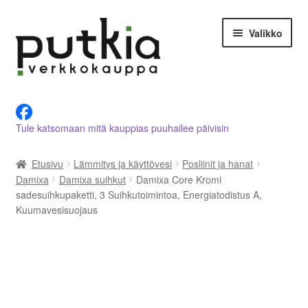
Siirry
Siirry
Valikko
navigointiin
sisältöön
LVI-alan tuotteet verkkokaupasta
Tule katsomaan mitä kauppias puuhailee päivisin
Tietoja meistä
Etusivu
Lämmitys ja käyttövesi
Posliinit ja hanat
Asiakastilini
Damixa
Damixa suihkut
Damixa Core Kromi
sadesuihkupaketti, 3 Suihkutoimintoa, Energiatodistus A,
Ostoskori
Kuumavesisuojaus
Kassalle
Ota yhteyttä