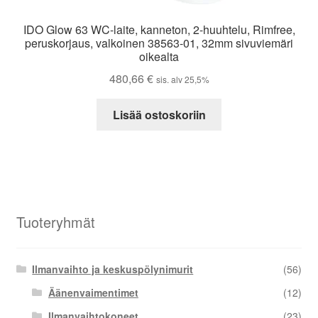
IDO Glow 63 WC-laite, kanneton, 2-huuhtelu, Rimfree,
peruskorjaus, valkoinen 38563-01, 32mm sivuviemäri
oikealta
480,66
€
sis. alv 25,5%
Lisää ostoskoriin
Tuoteryhmät
Ilmanvaihto ja keskuspölynimurit
(56)
Äänenvaimentimet
(12)
Ilmanvaihtokoneet
(23)