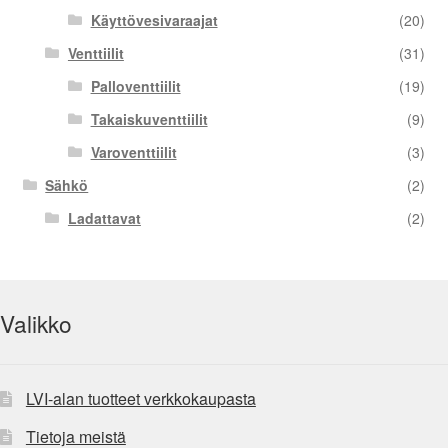
Käyttövesivaraajat
(20)
Venttiilit
(31)
Palloventtiilit
(19)
Takaiskuventtiilit
(9)
Varoventtiilit
(3)
Sähkö
(2)
Ladattavat
(2)
Valikko
LVI-alan tuotteet verkkokaupasta
Tietoja meistä