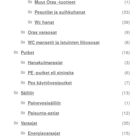
Muut Oras -tuotteet
(1)
Pesutilat ja suihkuhanat
(33)
Wc hanat
(39)
Oras varaosat
(9)
WC mansetit ja istuinten liitososat
(8)
Putket
(16)
Hanakulmarasiat
(3)
PE -putket eli siniraita
(6)
Pex käyttövesiputket
(7)
Säiliöt
(13)
Painevesisäiliöt
(1)
Paisunta-astiat
(12)
Varaajat
(35)
Energiavaraajat
(15)