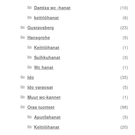
Damixa wc -hanat
(10)
keittiöhanat
(6)
Gustavsberg
(23)
Hansgrohe
(5)
Keittiöhanat
(1)
Suihkuhanat
(3)
Wc hanat
(1)
Ido
(35)
Ido varaosat
(5)
Muut wc-kannet
(1)
Oras tuotteet
(98)
Aputilahanat
(5)
Keittiöhanat
(20)