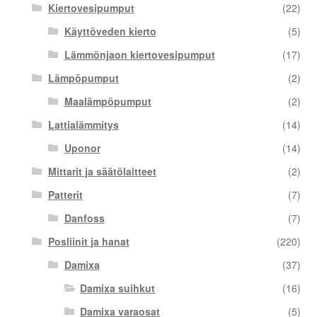
Kiertovesipumput
(22)
Käyttöveden kierto
(5)
Lämmönjaon kiertovesipumput
(17)
Lämpöpumput
(2)
Maalämpöpumput
(2)
Lattialämmitys
(14)
Uponor
(14)
Mittarit ja säätölaitteet
(2)
Patterit
(7)
Danfoss
(7)
Posliinit ja hanat
(220)
Damixa
(37)
Damixa suihkut
(16)
Damixa varaosat
(5)