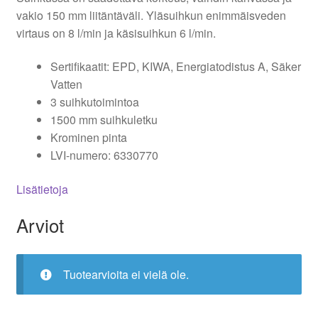
vakio 150 mm liitäntäväli. Yläsuihkun enimmäisveden
virtaus on 8 l/min ja käsisuihkun 6 l/min.
Sertifikaatit: EPD, KIWA, Energiatodistus A, Säker
Vatten
3 suihkutoimintoa
1500 mm suihkuletku
Krominen pinta
LVI-numero: 6330770
Lisätietoja
Arviot
Tuotearvioita ei vielä ole.