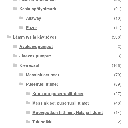
Keskuspölynimurit
(21)
Allaway
(10)
Puzer
(11)
Lämmitys ja käyttövesi
(536)
Avokaivopumput
(3)
Jätevesipumput
(3)
Kierreosat
(168)
Messinkiset osat
(79)
Puserrusliittimet
(89)
Kromatut puserrusliittimet
(27)
Messinkiset puserrusliittimet
(46)
Muoviputken liittimet, Hela ja I-Joint
(14)
Tukiholkki
(2)