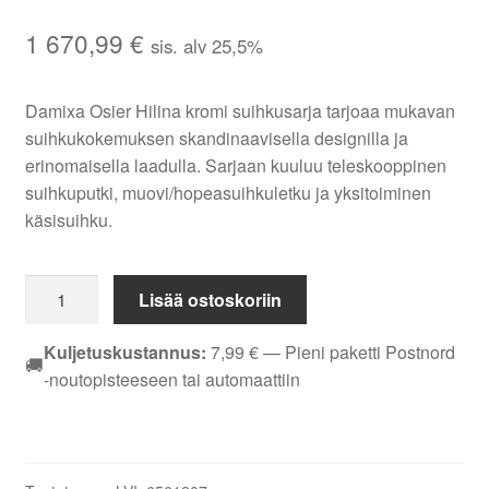
1 670,99
€
sis. alv 25,5%
Damixa Osier Hilina kromi suihkusarja tarjoaa mukavan
suihkukokemuksen skandinaavisella designilla ja
erinomaisella laadulla. Sarjaan kuuluu teleskooppinen
suihkuputki, muovi/hopeasuihkuletku ja yksitoiminen
käsisuihku.
Damixa
Lisää ostoskoriin
Osier
Hilina
Kuljetuskustannus:
7,99
€
— Pieni paketti Postnord
🚚
kromi
-noutopisteeseen tai automaattiin
suihkusarja
-
Korkealaatuinen
muotoilu