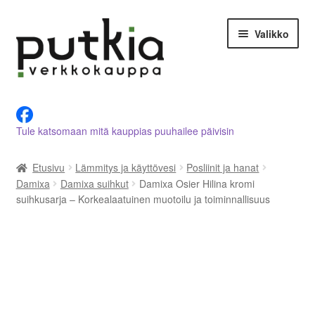
Siirry
Siirry
Valikko
navigointiin
sisältöön
LVI-alan tuotteet verkkokaupasta
Tule katsomaan mitä kauppias puuhailee päivisin
Tietoja meistä
Etusivu
Lämmitys ja käyttövesi
Posliinit ja hanat
Asiakastilini
Damixa
Damixa suihkut
Damixa Osier Hilina kromi
suihkusarja – Korkealaatuinen muotoilu ja toiminnallisuus
Ostoskori
Kassalle
Ota yhteyttä