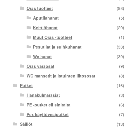
Oras tuotteet
(98)
Aputilahanat
(5)
Keittiöhanat
(20)
Muut Oras -tuotteet
(1)
Pesutilat ja suihkuhanat
(33)
Wc hanat
(39)
Oras varaosat
(9)
WC mansetit ja istuinten liitososat
(8)
Putket
(16)
Hanakulmarasiat
(3)
PE -putket eli siniraita
(6)
Pex käyttövesiputket
(7)
Säiliöt
(13)