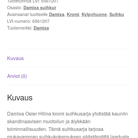
Tuotetunnus LVI:
6561207
ja
Osasto:
Damixa suihkut
toiminnallisuus
Avainsanat tuotteelle
Damixa
,
Kromi
,
Kylpyhuone
,
Suihku
määrä
LVI-numero:
6561207
Tuotemerkki:
Damixa
Kuvaus
Arviot (0)
Kuvaus
Damixa Osier Hilina kromi suihkusarja yhdistää kauniin
skandinaavisen muotoilun ja älykkään
toiminnallisuuden. Tämä suihkusarja tarjoaa
mukavamman suihkukokemuksen säästämättä laadusta.