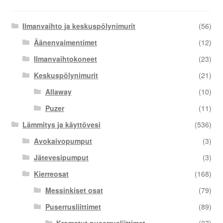
Ilmanvaihto ja keskuspölynimurit
(56)
Äänenvaimentimet
(12)
Ilmanvaihtokoneet
(23)
Keskuspölynimurit
(21)
Allaway
(10)
Puzer
(11)
Lämmitys ja käyttövesi
(536)
Avokaivopumput
(3)
Jätevesipumput
(3)
Kierreosat
(168)
Messinkiset osat
(79)
Puserrusliittimet
(89)
Kromatut puserrusliittimet
(27)