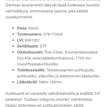
Damixan tavaramerkit näkyvät tässä tuotteessa huolella
valmistettuna, erinomaisena laatuna, joka kestää
vuosikymmeniä.
Pinta:
Kromi
Tuotenumero:
578173035
LVI:
6561207
Sertifikaatit:
STF
Ominaisuudet:
Rub-Clean, Kuumavesisuojaus,
Eco-Klik vedensäästöominaisuus, 1750 mm
muovi/hopeasuihkuletku
Toimitussisältö:
Teleskooppinen suihkuputki,
suihkuletku, yläsuihku ja yksitoiminen käsisuihku
Liitäntäväli:
Vakio 150mm
Suihkusetti on varustettu vaihdinkahvalla ja sisältää 3/4″
peitelevyt. Tuotteen integroitu diverteri mahdollistaa
helpon siirtymisen eri suihkutoimintojen välillä.