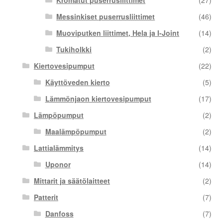
Messinkiset puserrusliittimet
(46)
Muoviputken liittimet, Hela ja I-Joint
(14)
Tukiholkki
(2)
Kiertovesipumput
(22)
Käyttöveden kierto
(5)
Lämmönjaon kiertovesipumput
(17)
Lämpöpumput
(2)
Maalämpöpumput
(2)
Lattialämmitys
(14)
Uponor
(14)
Mittarit ja säätölaitteet
(2)
Patterit
(7)
Danfoss
(7)