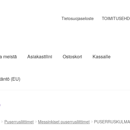
Tietosuojaseloste
TOIMITUSEH
ja meistä
Asiakastilini
Ostoskori
Kassalle
täntö (EU)
n
Puserrusliittimet
Messinkiset puserrusliittimet
PUSERRUSKULMAL