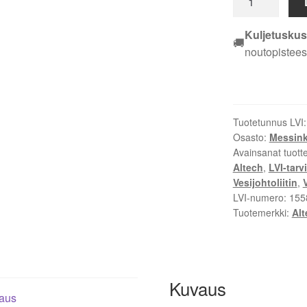
EM
ALTECH
Kuljetuskus
🚚
15
noutopistees
MM
määrä
Tuotetunnus LVI
Osasto:
Messinki
Avainsanat tuott
Altech
,
LVI-tarv
Vesijohtoliitin
,
LVI-numero:
155
Tuotemerkki:
Alt
Kuvaus
aus