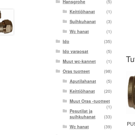
Hansgrohe
(5)
Keittiöhanat
(1)
Suihkuhanat
(3)
Wc hanat
(1)
Ido
(35)
Ido varaosat
(5)
Tu
Muut wc-kannet
(1)
Oras tuotteet
(98)
Aputilahanat
(5)
Keittiöhanat
(20)
Muut Oras -tuotteet
(1)
Pesutilat ja
suihkuhanat
(33)
PU
Wc hanat
(39)