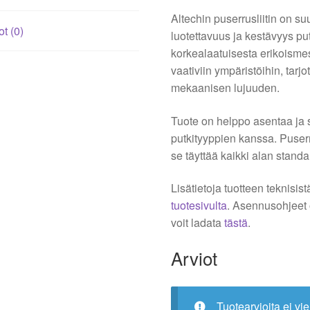
Altechin puserrusliitin on su
ot (0)
luotettavuus ja kestävyys pu
korkealaatuisesta erikoismess
vaativiin ympäristöihin, tar
mekaanisen lujuuden.
Tuote on helppo asentaa ja 
putkityyppien kanssa. Puserru
se täyttää kaikki alan standa
Lisätietoja tuotteen teknisis
tuotesivulta
. Asennusohjeet
voit ladata
tästä
.
Arviot
Tuotearvioita ei vie