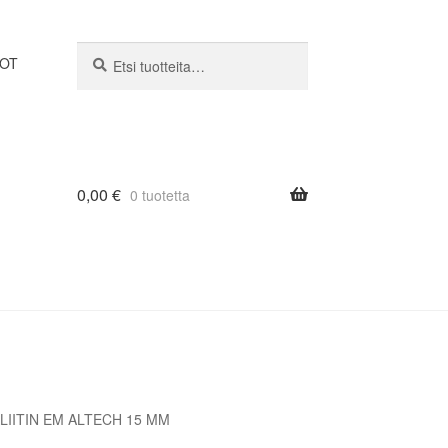
Etsi:
Haku
DOT
0,00
€
0 tuotetta
IITIN EM ALTECH 15 MM