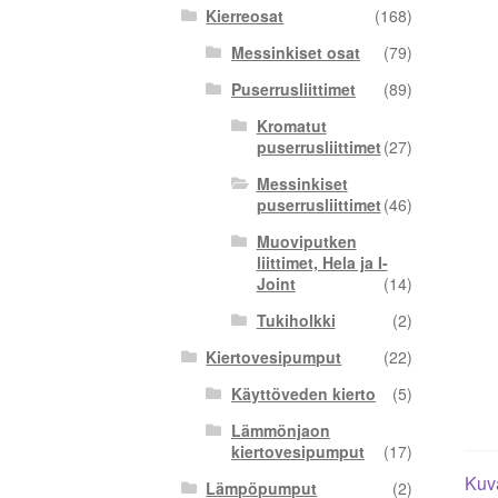
Kierreosat
(168)
Messinkiset osat
(79)
Puserrusliittimet
(89)
Kromatut
puserrusliittimet
(27)
Messinkiset
puserrusliittimet
(46)
Muoviputken
liittimet, Hela ja I-
Joint
(14)
Tukiholkki
(2)
Kiertovesipumput
(22)
Käyttöveden kierto
(5)
Lämmönjaon
kiertovesipumput
(17)
Kuv
Lämpöpumput
(2)