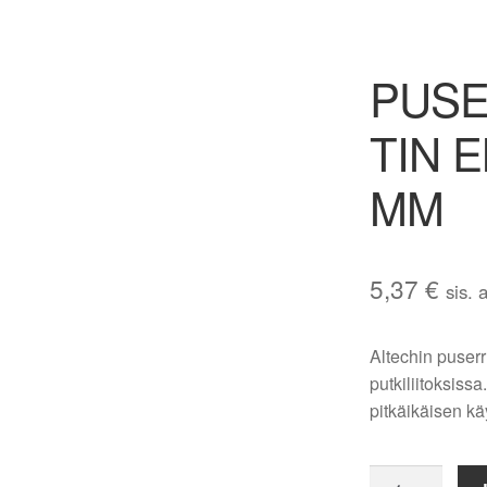
PUSE
TIN 
MM
5,37
€
sis. 
Altechin puserr
putkiliitoksiss
pitkäikäisen kä
PUSERRUSKU