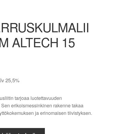
RRUSKULMALII
EM ALTECH 15
alv 25,5%
usliitin tarjoaa luotettavuuden
a. Sen erikoismessinkinen rakenne takaa
yttökokemuksen ja erinomaisen tiivistyksen.
LMALIITIN