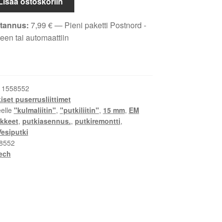
Lisää ostoskoriin
tannus:
7,99
€
— Pieni paketti Postnord -
een tai automaattiin
:
1558552
set puserrusliittimet
eelle
"kulmaliitin"
,
"putkiliitin"
,
15 mm
,
EM
ikkeet
,
putkiasennus.
,
putkiremontti
,
Vesiputki
8552
ech