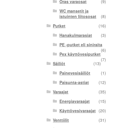
Oras varaosat
(9)
WC mansetit ja
istuinten liitososat
(8)
Putket
(16)
Hanakulmarasiat
(3)
PE -putket eli siniraita
(6)
Pex käyttövesiputket
(7)
Säiliöt
(13)
Painevesisäiliöt
(1)
Paisunta-astiat
(12)
Varaajat
(35)
Energiavaraajat
(15)
Käyttövesivaraajat
(20)
Venttiilit
(31)