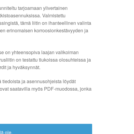
unniteltu tarjoamaan ylivertainen
tkistoasennuksissa. Valmistettu
ingistä, tämä liitin on ihanteellinen valinta
joten erinomaisen korroosionkestävyyden ja
se on yhteensopiva laajan valikoiman
sliitin on testattu tiukoissa olosuhteissa ja
rdit ja hyväksynnät.
tä tiedoista ja asennusohjeista löydät
 ovat saatavilla myös PDF-muodossa, jonka
lä ole.