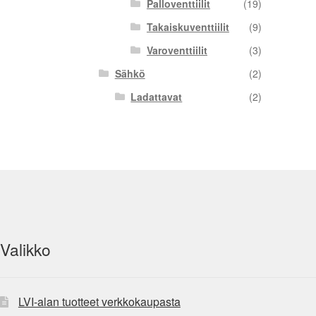
Palloventtiilit
(19)
Takaiskuventtiilit
(9)
Varoventtiilit
(3)
Sähkö
(2)
Ladattavat
(2)
Valikko
LVI-alan tuotteet verkkokaupasta