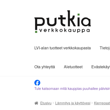
Siirry
Siirry
navigointiin
sisältöön
LVI-alan tuotteet verkkokaupasta
Tieto
Ota yhteyttä
Aletuotteet
Evästekäy
Tule katsomaan mitä kauppias puuhailee päivisi
Etusivu
Lämmitys ja käyttövesi
Kierreosat