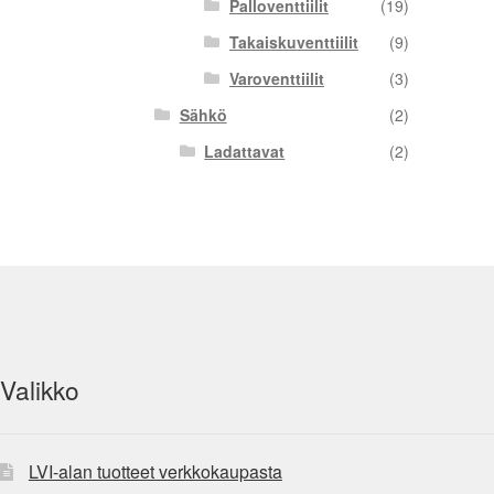
Palloventtiilit
(19)
Takaiskuventtiilit
(9)
Varoventtiilit
(3)
Sähkö
(2)
Ladattavat
(2)
Valikko
LVI-alan tuotteet verkkokaupasta