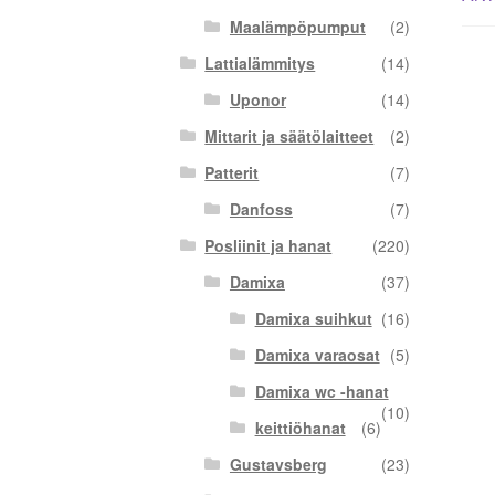
Maalämpöpumput
(2)
Lattialämmitys
(14)
Uponor
(14)
Mittarit ja säätölaitteet
(2)
Patterit
(7)
Danfoss
(7)
Posliinit ja hanat
(220)
Damixa
(37)
Damixa suihkut
(16)
Damixa varaosat
(5)
Damixa wc -hanat
(10)
keittiöhanat
(6)
Gustavsberg
(23)