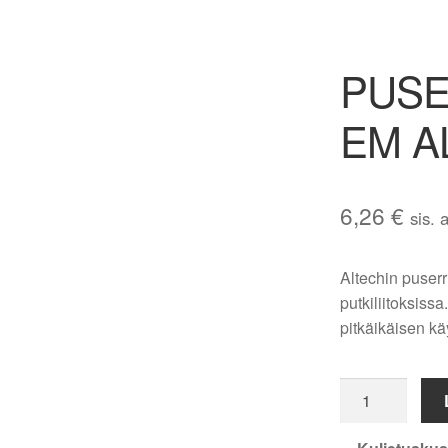
PUSE
EM A
6,26
€
sis. 
Altechin puserr
putkiliitoksiss
pitkäikäisen kä
PUSERRUS
T-
LIITIN