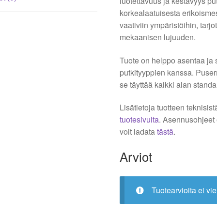
luotettavuus ja kestävyys pu
korkealaatuisesta erikoismess
vaativiin ympäristöihin, tar
mekaanisen lujuuden.
Tuote on helppo asentaa ja 
putkityyppien kanssa. Puserru
se täyttää kaikki alan standa
Lisätietoja tuotteen teknisis
tuotesivulta
. Asennusohjeet
voit ladata
tästä
.
Arviot
Tuotearvioita ei vie