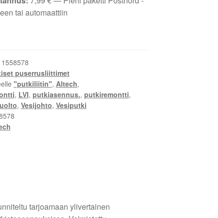
tannus:
7,99
€
— Pieni paketti Postnord -
een tai automaattiin
:
1558578
set puserrusliittimet
eelle
"putkiliitin"
,
Altech
,
ntti
,
LVI
,
putkiasennus.
,
putkiremontti
,
uolto
,
Vesijohto
,
Vesiputki
8578
ech
unniteltu tarjoamaan ylivertainen