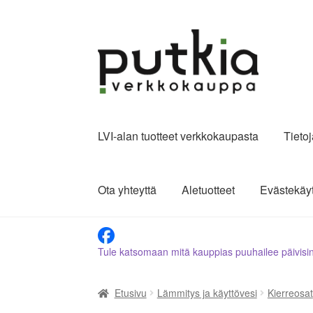
Siirry
Siirry
navigointiin
sisältöön
LVI-alan tuotteet verkkokaupasta
Tieto
Ota yhteyttä
Aletuotteet
Evästekäy
Tule katsomaan mitä kauppias puuhailee päivisi
Etusivu
Lämmitys ja käyttövesi
Kierreosat