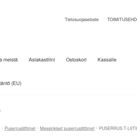
Tietosuojaseloste
TOIMITUSEH
ja meistä
Asiakastilini
Ostoskori
Kassalle
täntö (EU)
n
Puserrusliittimet
Messinkiset puserrusliittimet
PUSERRUS T-LIIT