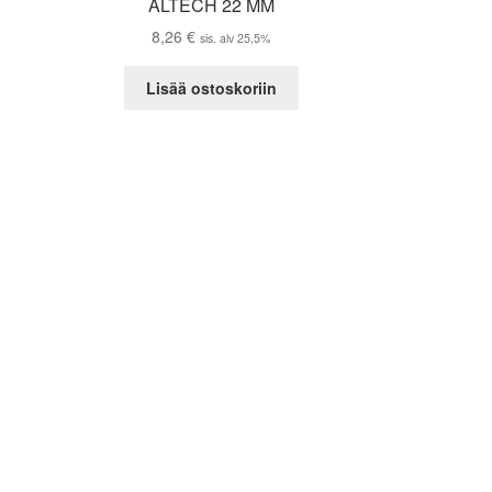
ALTECH 22 MM
8,26
€
sis. alv 25,5%
Lisää ostoskoriin