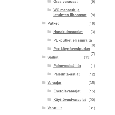
Oras varaosat
(9)
WC mansetit ja
istuinten liitososat
(8)
Putket
(16)
Hanakulmarasiat
(3)
PE -putket eli siniraita
(6)
Pex käyttövesiputket
(7)
Säiliöt
(13)
Painevesisäiliöt
(1)
Paisunta-astiat
(12)
Varaajat
(35)
Energiavaraajat
(15)
Käyttövesivaraajat
(20)
Venttiilit
(31)