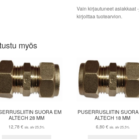
Vain kirjautuneet asiakkaat -
kirjoittaa tuotearvion.
tustu myös
SERRUSLIITIN SUORA EM
PUSERRUSLIITIN SUORA
ALTECH 28 MM
ALTECH 18 MM
12,78
€
6,80
€
sis. alv 25,5%
sis. alv 25,5%