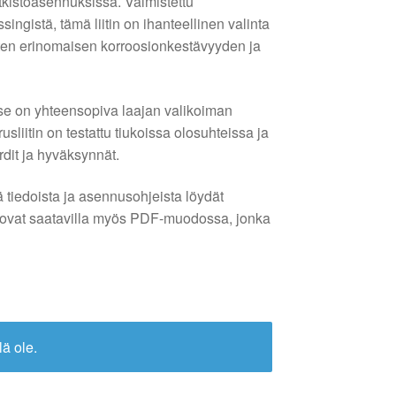
tkistoasennuksissa. Valmistettu
ingistä, tämä liitin on ihanteellinen valinta
joten erinomaisen korroosionkestävyyden ja
se on yhteensopiva laajan valikoiman
sliitin on testattu tiukoissa olosuhteissa ja
rdit ja hyväksynnät.
tä tiedoista ja asennusohjeista löydät
 ovat saatavilla myös PDF-muodossa, jonka
lä ole.