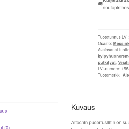
Kuljetuskus
🚚
EM
noutopistees
ALTECH
12
MM
määrä
Tuotetunnus LVI
Osasto:
Messinki
Avainsanat tuott
kylpyhuoneremo
putkityöt
,
Vesih
LVI-numero:
155
Tuotemerkki:
Alt
Kuvaus
aus
Altechin puserrusliitin on su
ot (0)