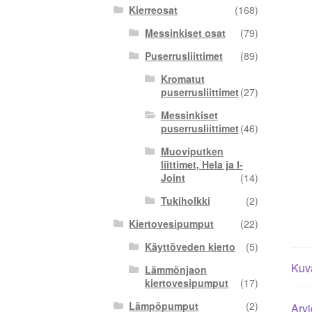
Kierreosat
(168)
Messinkiset osat
(79)
Puserrusliittimet
(89)
Kromatut
puserrusliittimet
(27)
Messinkiset
puserrusliittimet
(46)
Muoviputken
liittimet, Hela ja I-
Joint
(14)
Tukiholkki
(2)
Kiertovesipumput
(22)
Käyttöveden kierto
(5)
Kuv
Lämmönjaon
kiertovesipumput
(17)
Lämpöpumput
(2)
Arvi