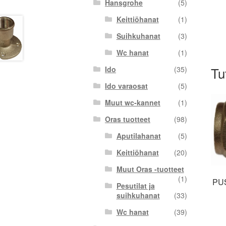
Hansgrohe
(5)
Keittiöhanat
(1)
Suihkuhanat
(3)
Wc hanat
(1)
Tu
Ido
(35)
Ido varaosat
(5)
Muut wc-kannet
(1)
Oras tuotteet
(98)
Aputilahanat
(5)
Keittiöhanat
(20)
Muut Oras -tuotteet
(1)
PU
Pesutilat ja
suihkuhanat
(33)
Wc hanat
(39)