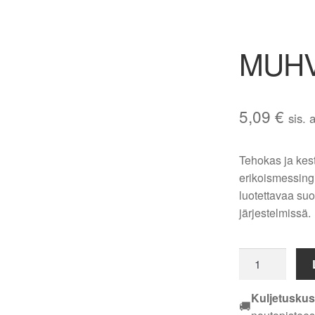
MUHV
5,09
€
sis. 
Tehokas ja ke
erikoismessing
luotettavaa suor
järjestelmissä.
MUHVI
EM
DN
Kuljetuskus
🚚
25