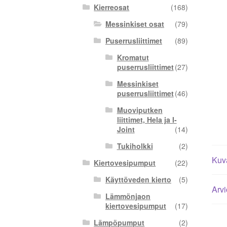
Kierreosat
(168)
Messinkiset osat
(79)
Puserrusliittimet
(89)
Kromatut
puserrusliittimet
(27)
Messinkiset
puserrusliittimet
(46)
Muoviputken
liittimet, Hela ja I-
Joint
(14)
Tukiholkki
(2)
Kuv
Kiertovesipumput
(22)
Käyttöveden kierto
(5)
Arvi
Lämmönjaon
kiertovesipumput
(17)
Lämpöpumput
(2)