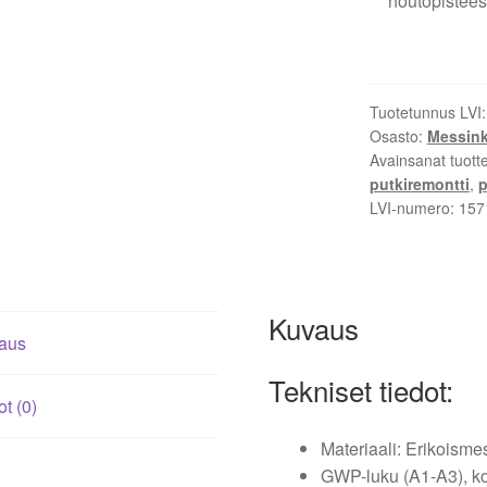
noutopistees
määrä
Tuotetunnus LVI
Osasto:
Messink
Avainsanat tuott
putkiremontti
,
p
LVI-numero:
157
Kuvaus
aus
Tekniset tiedot:
ot (0)
Materiaali: Erikoisme
GWP-luku (A1-A3), ko