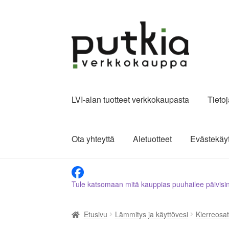
Siirry
Siirry
navigointiin
sisältöön
LVI-alan tuotteet verkkokaupasta
Tieto
Ota yhteyttä
Aletuotteet
Evästekäy
Tule katsomaan mitä kauppias puuhailee päivisi
Etusivu
Lämmitys ja käyttövesi
Kierreosat