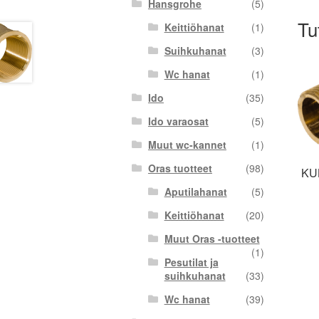
Hansgrohe
(5)
Tu
Keittiöhanat
(1)
Suihkuhanat
(3)
Wc hanat
(1)
Ido
(35)
Ido varaosat
(5)
Muut wc-kannet
(1)
Oras tuotteet
(98)
KU
Aputilahanat
(5)
Keittiöhanat
(20)
Muut Oras -tuotteet
(1)
Pesutilat ja
suihkuhanat
(33)
Wc hanat
(39)