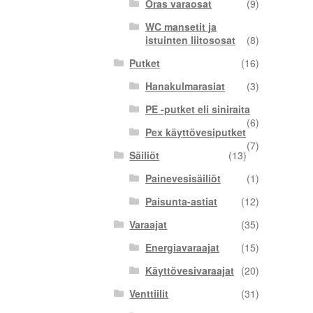
Oras varaosat
(9)
WC mansetit ja
istuinten liitososat
(8)
Putket
(16)
Hanakulmarasiat
(3)
PE -putket eli siniraita
(6)
Pex käyttövesiputket
(7)
Säiliöt
(13)
Painevesisäiliöt
(1)
Paisunta-astiat
(12)
Varaajat
(35)
Energiavaraajat
(15)
Käyttövesivaraajat
(20)
Venttiilit
(31)