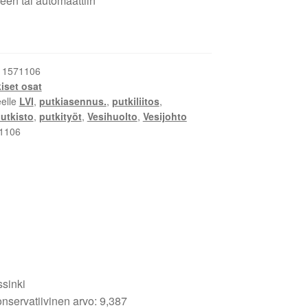
een tai automaattiin
:
1571106
iset osat
eelle
LVI
,
putkiasennus.
,
putkiliitos
,
utkisto
,
putkityöt
,
Vesihuolto
,
Vesijohto
1106
ssinki
nservatiivinen arvo: 9,387