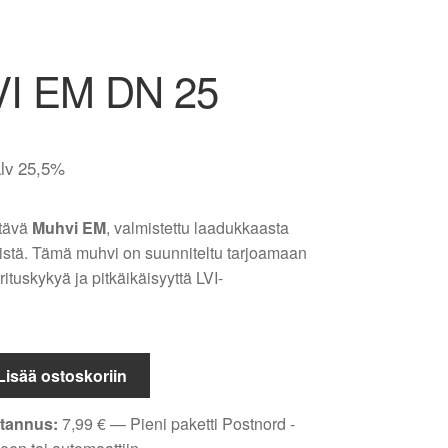
I EM DN 25
alv 25,5%
stävä
Muhvi EM
, valmistettu laadukkaasta
istä. Tämä muhvi on suunniteltu tarjoamaan
ituskykyä ja pitkäikäisyyttä LVI-
Lisää ostoskoriin
tannus:
7,99
€
— Pieni paketti Postnord -