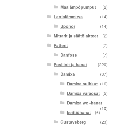
Maalämpöpumput
(2)
Lattialämmitys
(14)
Uponor
(14)
Mittarit ja säätölaitteet
(2)
Patterit
(7)
Danfoss
(7)
Posliinit ja hanat
(220)
Damixa
(37)
Damixa suihkut
(16)
Damixa varaosat
(5)
Damixa wc -hanat
(10)
keittiöhanat
(6)
Gustavsberg
(23)