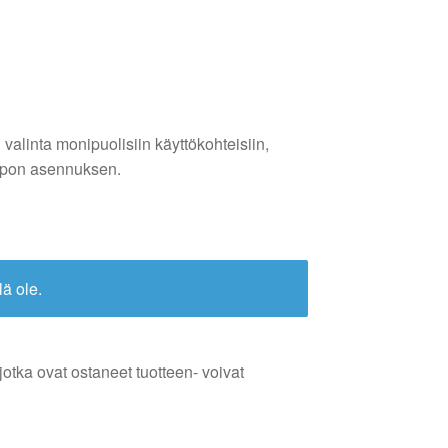
alinta monipuolisiin käyttökohteisiin,
 helpon asennuksen.
lä ole.
jotka ovat ostaneet tuotteen- voivat