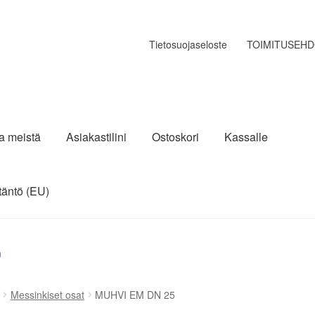
Tietosuojaseloste
TOIMITUSEH
ja meistä
Asiakastilini
Ostoskori
Kassalle
täntö (EU)
n
Messinkiset osat
MUHVI EM DN 25