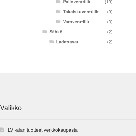
Palloventtiilit
(19)
Takaiskuventtiilit
(9)
Varoventtiilit
(3)
Sähkö
(2)
Ladattavat
(2)
Valikko
LVI-alan tuotteet verkkokaupasta