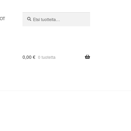
Etsi:
Haku
DOT
0,00
€
0 tuotetta