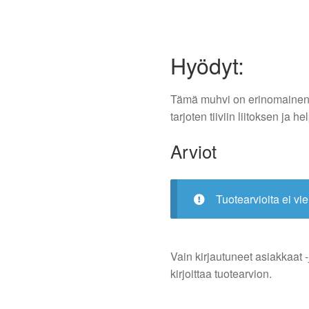
Hyödyt:
Tämä muhvi on erinomainen v
tarjoten tiiviin liitoksen ja
Arviot
Tuotearvioita ei vie
Vain kirjautuneet asiakkaat -
kirjoittaa tuotearvion.