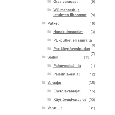
Oras varaosat
(9)
WC mansetit ja
istuinten liitososat
(8)
Putket
(16)
Hanakulmarasiat
(3)
PE -putket eli siniraita
(6)
Pex käyttövesiputket
(7)
Säiliöt
(13)
Painevesisäiliöt
(1)
Paisunta-astiat
(12)
Varaajat
(35)
Energiavaraajat
(15)
Käyttövesivaraajat
(20)
Venttiilit
(31)