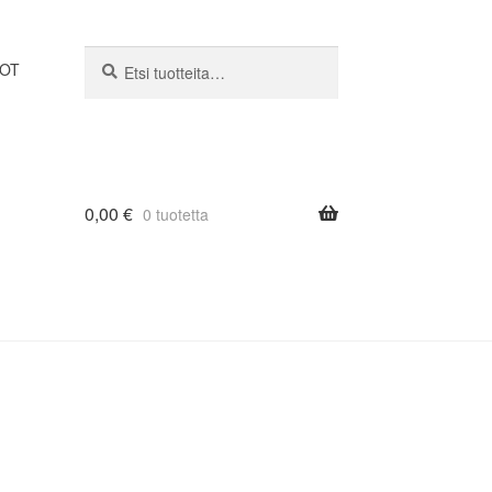
Etsi:
Haku
DOT
0,00
€
0 tuotetta