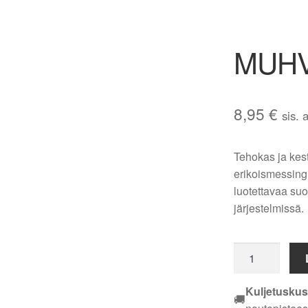
MUHV
8,95
€
sis. 
Tehokas ja ke
erikoismessing
luotettavaa suor
järjestelmissä.
MUHVI
EM
DN
Kuljetuskus
🚚
32