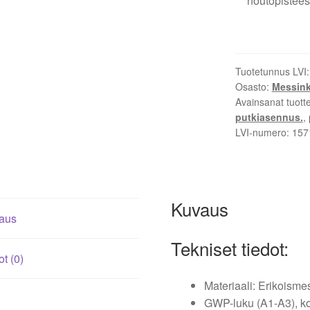
noutopistees
määrä
Tuotetunnus LVI
Osasto:
Messink
Avainsanat tuott
putkiasennus.
,
LVI-numero:
157
Kuvaus
aus
Tekniset tiedot:
ot (0)
Materiaali: Erikoisme
GWP-luku (A1-A3), ko