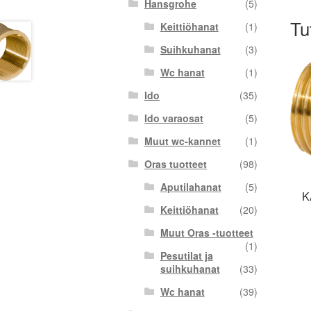
Hansgrohe
(5)
Tu
Keittiöhanat
(1)
Suihkuhanat
(3)
Wc hanat
(1)
Ido
(35)
Ido varaosat
(5)
Muut wc-kannet
(1)
Oras tuotteet
(98)
Aputilahanat
(5)
K
Keittiöhanat
(20)
Muut Oras -tuotteet
(1)
Pesutilat ja
suihkuhanat
(33)
Wc hanat
(39)