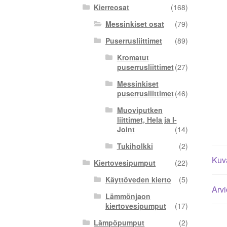
Kierreosat
(168)
Messinkiset osat
(79)
Puserrusliittimet
(89)
Kromatut
puserrusliittimet
(27)
Messinkiset
puserrusliittimet
(46)
Muoviputken
liittimet, Hela ja I-
Joint
(14)
Tukiholkki
(2)
Kuv
Kiertovesipumput
(22)
Käyttöveden kierto
(5)
Arvi
Lämmönjaon
kiertovesipumput
(17)
Lämpöpumput
(2)