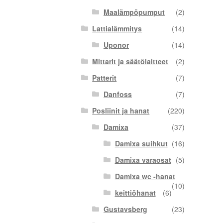
Maalämpöpumput
(2)
Lattialämmitys
(14)
Uponor
(14)
Mittarit ja säätölaitteet
(2)
Patterit
(7)
Danfoss
(7)
Posliinit ja hanat
(220)
Damixa
(37)
Damixa suihkut
(16)
Damixa varaosat
(5)
Damixa wc -hanat
(10)
keittiöhanat
(6)
Gustavsberg
(23)