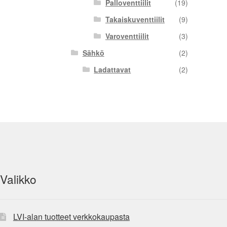
Palloventtiilit
(19)
Takaiskuventtiilit
(9)
Varoventtiilit
(3)
Sähkö
(2)
Ladattavat
(2)
Valikko
LVI-alan tuotteet verkkokaupasta