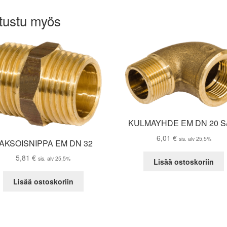
tustu myös
KULMAYHDE EM DN 20 S
6,01
€
sis. alv 25,5%
AKSOISNIPPA EM DN 32
5,81
€
sis. alv 25,5%
Lisää ostoskoriin
Lisää ostoskoriin