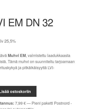
I EM DN 32
alv 25,5%
stävä
Muhvi EM
, valmistettu laadukkaasta
istä. Tämä muhvi on suunniteltu tarjoamaan
ituskykyä ja pitkäikäisyyttä LVI-
Lisää ostoskoriin
tannus:
7,99
€
— Pieni paketti Postnord -