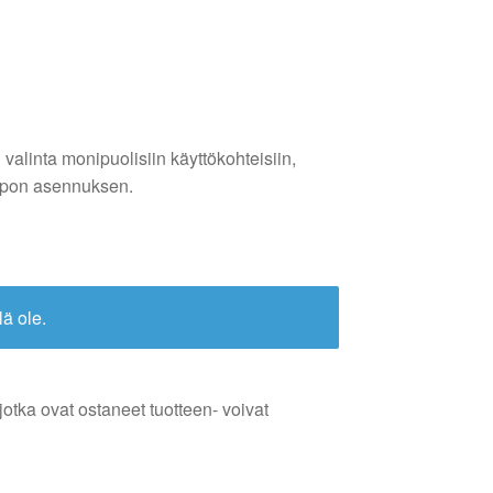
alinta monipuolisiin käyttökohteisiin,
 helpon asennuksen.
lä ole.
jotka ovat ostaneet tuotteen- voivat