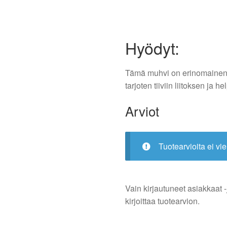
Hyödyt:
Tämä muhvi on erinomainen v
tarjoten tiiviin liitoksen ja
Arviot
Tuotearvioita ei vie
Vain kirjautuneet asiakkaat -
kirjoittaa tuotearvion.