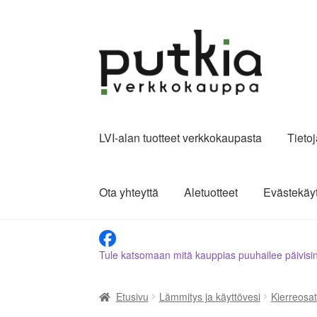
Siirry
Siirry
navigointiin
sisältöön
LVI-alan tuotteet verkkokaupasta
Tieto
Ota yhteyttä
Aletuotteet
Evästekäy
Tule katsomaan mitä kauppias puuhailee päivisi
Etusivu
Lämmitys ja käyttövesi
Kierreosat