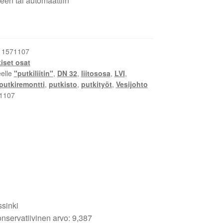
een tai automaattiin
:
1571107
iset osat
eelle
"putkiliitin"
,
DN 32
,
liitososa
,
LVI
,
putkiremontti
,
putkisto
,
putkityöt
,
Vesijohto
1107
ssinki
nservatiivinen arvo: 9,387