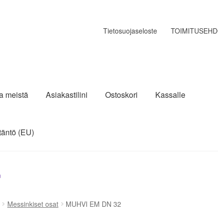
Tietosuojaseloste
TOIMITUSEH
ja meistä
Asiakastilini
Ostoskori
Kassalle
täntö (EU)
n
Messinkiset osat
MUHVI EM DN 32